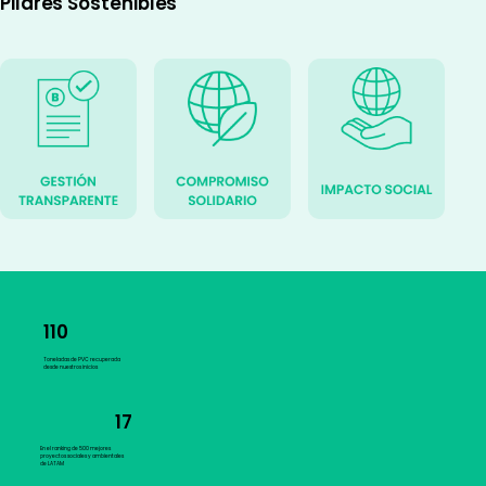
Pilares Sostenibles
110
Toneladas de PVC recuperada
desde nuestros inicios
17
En el ranking de 500 mejores
proyectos sociales y ambientales
de LATAM