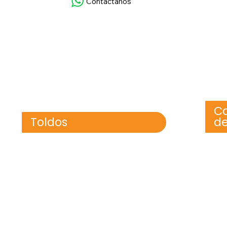
Contáctanos
Ca
Toldos
d