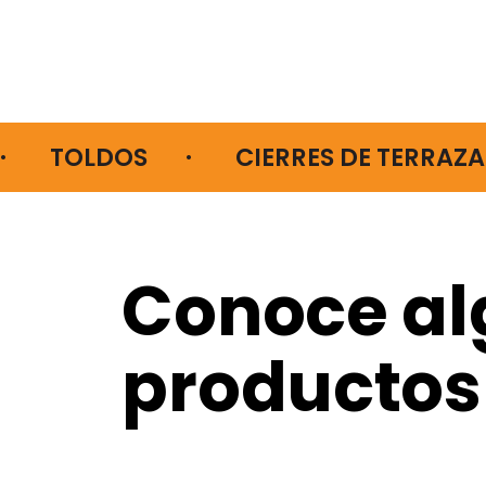
·        TOLDOS       ·        CIERRES DE TERRAZA    
Conoce al
productos