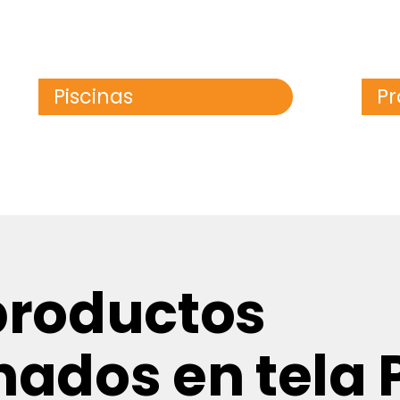
Piscinas
Pr
productos
nados en tela