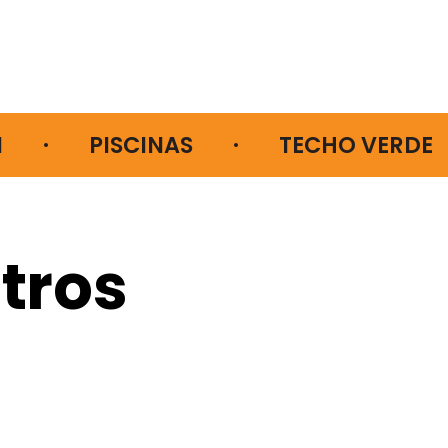
    ·        PISCINAS        ·        TECHO VERDE    
tros