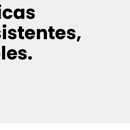
icas
istentes,
les.