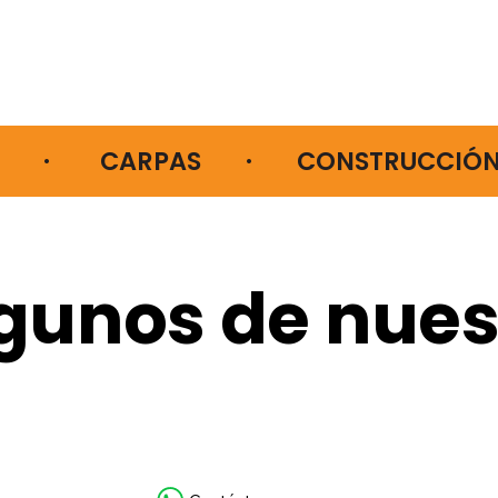
    ·         CARPAS        ·        CONSTRUCCIÓN    
gunos de nues