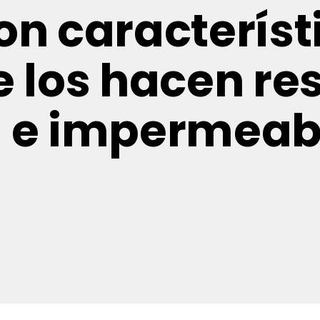
on característ
 los hacen res
 e impermeab