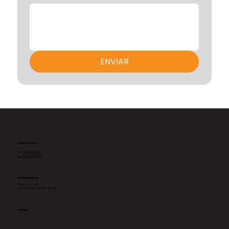
ENVIAR
CONTACTANOS
Tel.
+56 9 84492508
contacto@telapvc.cl
OFICINA PRINCIPAL
Catamarca 1745
Quinta Normal, Santiago de Chile
PARTNER