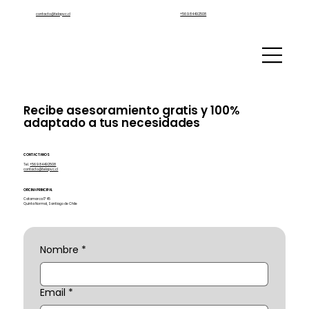
contacto@telapvc.cl
+56 9 84492508
Recibe asesoramiento gratis y 100%
adaptado a tus necesidades
CONTACTANOS
Tel.
+56 9 84492508
contacto@telapvc.cl
OFICINA PRINCIPAL
Catamarca 1745
Quinta Normal, Santiago de Chile
Nombre
*
Email
*